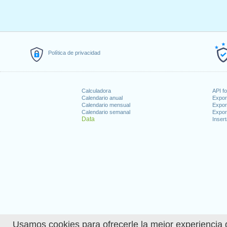
Política de privacidad
Calculadora
API f
Calendario anual
Expor
Calendario mensual
Expor
Calendario semanal
Expor
Data
Insert
Usamos cookies para ofrecerle la mejor experiencia d