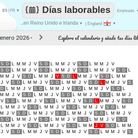
Días laborables
ES
|
FR
▼
Empleado
..en Reino Unido e Irlanda
▼
| England
▼
Explora el calendario y añade tus días li
▼
S
D
L
M
M
J
V
S
D
L
M
M
J
V
S
D
L
M
M
J
V
S
D
L
M
M
J
V
S
D
L
M
M
J
V
S
D
L
M
M
J
V
S
D
L
M
M
J
V
S
D
L
M
M
J
V
S
D
L
M
M
J
V
S
D
L
M
M
J
V
S
D
L
M
M
J
V
S
D
L
M
M
J
V
S
D
L
M
M
J
V
S
D
L
M
M
J
V
S
D
L
M
M
J
V
S
D
L
M
M
J
V
S
D
L
M
M
J
V
S
D
L
M
M
J
V
S
D
L
M
M
J
V
S
D
L
M
M
J
V
S
D
L
M
M
J
V
S
D
L
M
M
J
V
S
D
L
M
M
J
V
S
D
L
M
M
J
V
S
D
L
M
M
J
V
S
D
L
M
M
J
V
S
D
L
M
M
J
V
S
D
L
M
M
J
V
S
D
L
M
M
J
V
S
D
L
M
M
J
V
S
D
L
M
M
J
V
S
D
L
M
M
J
V
S
D
L
M
M
J
V
S
D
L
M
M
J
V
S
D
L
M
M
J
V
S
D
L
M
M
J
V
S
D
L
M
M
J
V
S
D
L
M
M
J
V
S
D
L
M
M
J
V
S
D
L
M
M
J
V
S