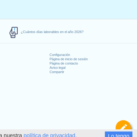
¿Cuántos días laborables en el año 2026?
Configuración
Página de inicio de sesión
Página de contacto
Aviso legal
Compartir
s
De
ea nuestra
política de privacidad.
Lo tengo