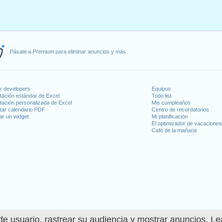
Pásate a Premium para eliminar anuncios y más
or developers
Equipos
tación estándar de Excel
Todo list
tación personalizada de Excel
Mis cumpleaños
tar calendario PDF
Centro de recordatorios
ar un widget
Mi planificación
El optimizador de vacacione
Café de la mañana
e usuario, rastrear su audiencia y mostrar anuncios. L