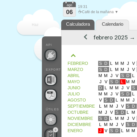
ago
19:31
06
☕
Café de la mañana ▼
Calculadora
Calendario
Haz
que
API
FEBRERO
S
D
L
M
M
J
V
MARZO
S
D
L
M
M
J
V
EXPORT
ABRIL
M
M
J
V
S
D
L
MAYO
J
V
S
D
L
M
M
JUNIO
D
L
M
M
J
V
S
JULIO
M
M
J
V
S
D
L
AGOSTO
V
S
D
L
M
M
J
SEPTIEMBRE
L
M
M
J
V
S
D
ÚTILES
OCTUBRE
M
J
V
S
D
L
M
NOVIEMBRE
S
D
L
M
M
J
V
DICIEMBRE
L
M
M
J
V
S
D
0
ENERO
J
V
S
D
L
M
M