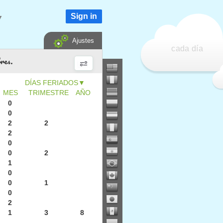
Sign in
▼
Ajustes
cada día
bres.
▼
MES
TRIMESTRE
AÑO
0
0
2
2
2
0
0
2
1
0
0
1
0
2
1
3
8