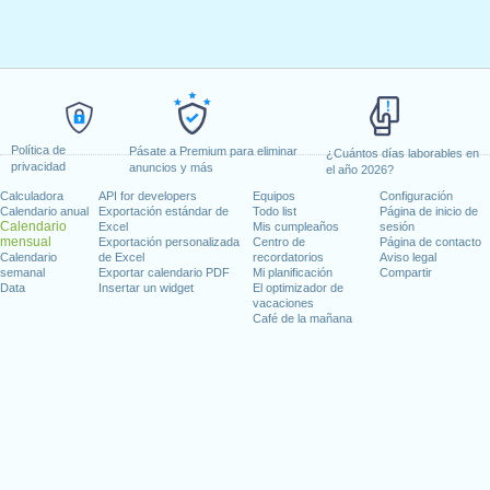
Política de
Pásate a Premium para eliminar
¿Cuántos días laborables en
privacidad
anuncios y más
el año 2026?
Calculadora
API for developers
Equipos
Configuración
Calendario anual
Exportación estándar de
Todo list
Página de inicio de
Calendario
Excel
Mis cumpleaños
sesión
mensual
Exportación personalizada
Centro de
Página de contacto
Calendario
de Excel
recordatorios
Aviso legal
semanal
Exportar calendario PDF
Mi planificación
Compartir
Data
Insertar un widget
El optimizador de
vacaciones
Café de la mañana