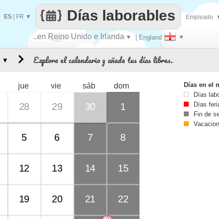
Días laborables
ES
|
FR
▼
Empleado
..en Reino Unido e Irlanda
▼
| England
▼
Haz
Explora el calendario y añade tus días libres.
▼
que
Días en el 
jue
vie
sáb
dom
Días lab
Días fer
28
29
30
1
Fin de 
Vacacio
5
6
7
8
12
13
14
15
19
20
21
22