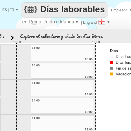
Días laborables
ES
|
FR
▼
Empleado
..en Reino Unido e Irlanda
▼
| England
▼
Haz
Explora el calendario y añade tus días libres.
▼
que
13:00
18:00
14:00
Días
Días lab
18:00
Días fer
14:00
Fin de 
Vacacio
18:00
14:00
18:00
14:00
18:00
14:00
18:00