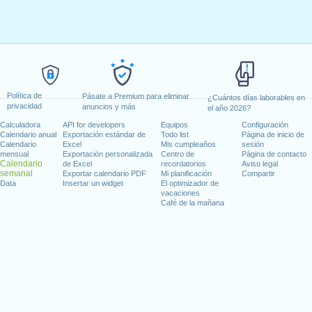
Política de
Pásate a Premium para eliminar
¿Cuántos días laborables en
privacidad
anuncios y más
el año 2026?
Calculadora
API for developers
Equipos
Configuración
Calendario anual
Exportación estándar de
Todo list
Página de inicio de
Calendario
Excel
Mis cumpleaños
sesión
mensual
Exportación personalizada
Centro de
Página de contacto
Calendario
de Excel
recordatorios
Aviso legal
semanal
Exportar calendario PDF
Mi planificación
Compartir
Data
Insertar un widget
El optimizador de
vacaciones
Café de la mañana