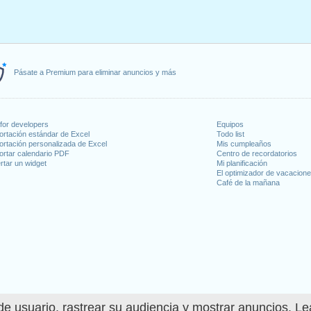
Pásate a Premium para eliminar anuncios y más
for developers
Equipos
ortación estándar de Excel
Todo list
ortación personalizada de Excel
Mis cumpleaños
ortar calendario PDF
Centro de recordatorios
rtar un widget
Mi planificación
El optimizador de vacacion
Café de la mañana
e usuario, rastrear su audiencia y mostrar anuncios. L