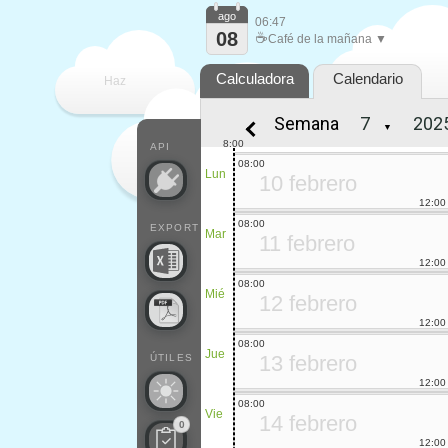
ago
06:47
08
☕
Café de la mañana ▼
Calculadora
Calendario
Haz
Semana
▼
que
8:00
API
08:00
Lun
10 febrero
12:00
08:00
EXPORT
Mar
11 febrero
12:00
08:00
Mié
12 febrero
12:00
08:00
Jue
13 febrero
ÚTILES
12:00
08:00
Vie
14 febrero
0
12:00