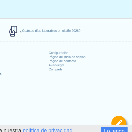
¿Cuántos días laborables en el año 2026?
Configuración
Página de inicio de sesión
Página de contacto
Aviso legal
Compartir
es
De
ea nuestra
política de privacidad.
Lo tengo