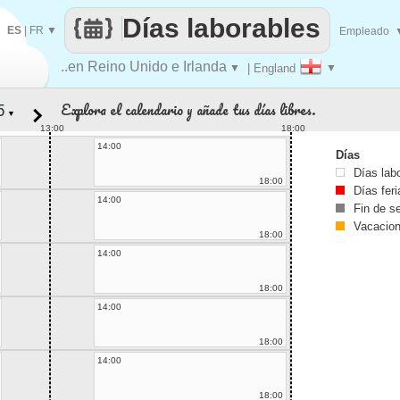
Días laborables
ES
|
FR
▼
Empleado
..en Reino Unido e Irlanda
▼
| England
▼
Explora el calendario y añade tus días libres.
▼
13:00
18:00
14:00
Días
Días lab
18:00
Días fer
14:00
Fin de 
Vacacio
18:00
14:00
18:00
14:00
18:00
14:00
18:00