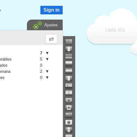
Sign in
▼
Ajustes
cada día
7
▼
orables
5
▼
iados
0
semana
2
▼
nes
0
▼