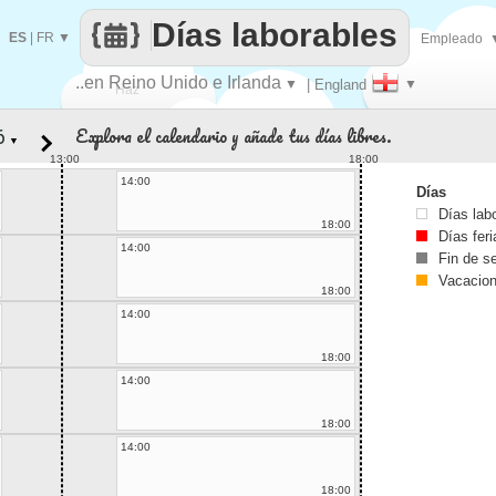
Días laborables
ES
|
FR
▼
Empleado
..en Reino Unido e Irlanda
▼
| England
▼
Haz
Explora el calendario y añade tus días libres.
▼
que
13:00
18:00
14:00
Días
Días lab
18:00
Días fer
14:00
Fin de 
Vacacio
18:00
14:00
18:00
14:00
18:00
14:00
18:00