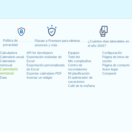
Política de
Pásate a Premium para eliminar
¿Cuántos días laborables en
privacidad
anuncios y más
el año 2026?
Calculadora
API for developers
Equipos
Configuración
Calendario anual
Exportación estándar de
Todo list
Página de inicio de
Calendario
Excel
Mis cumpleaños
sesión
mensual
Exportación personalizada
Centro de
Página de contacto
Calendario
de Excel
recordatorios
Aviso legal
semanal
Exportar calendario PDF
Mi planificación
Compartir
Data
Insertar un widget
El optimizador de
vacaciones
Café de la mañana