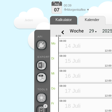
Aug
00:39
07
☕
Morgenkaffee ▼
Kalkulator
Kalender
Jeden
Woche
▼
Tag
8:00
API
08:00
Mo
14 Juli
12:00
08:00
EXPORT
Di
15 Juli
12:00
08:00
Mi
16 Juli
12:00
08:00
Do
17 Juli
TOOLS
12:00
08:00
Fr
18 Juli
0
12:00