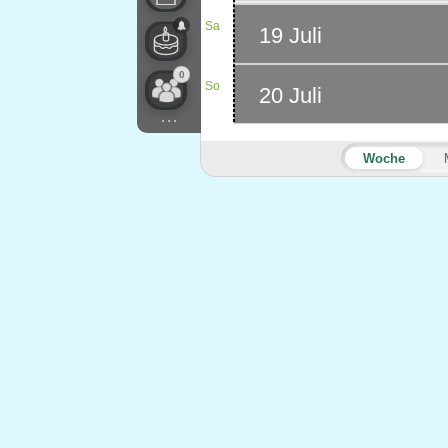
Sa
19 Juli
0
So
20 Juli
...
Woche