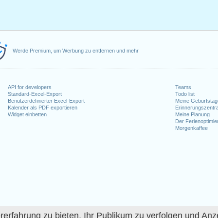
Werde Premium, um Werbung zu entfernen und mehr
API for developers
Teams
Standard-Excel-Export
Todo list
Benutzerdefinierter Excel-Export
Meine Geburtstag
Kalender als PDF exportieren
Erinnerungszentra
Widget einbetten
Meine Planung
Der Ferienoptimie
Morgenkaffee
fahrung zu bieten, Ihr Publikum zu verfolgen und Anze