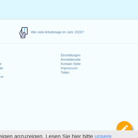
Wie viele Arbeitstage im Jahr 2026?
Einstellungen
Anmeldeseite
e
Kontakt-Seite
le
Impressum
Teilen
rer
Def
igen anzuzeigen. Lesen Sie hier bitte
unsere