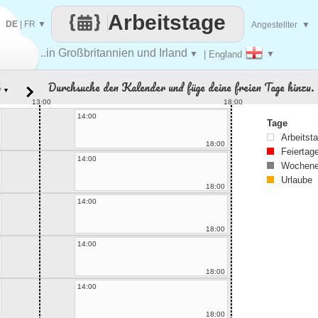
Arbeitstage
DE
|
FR
▼
Angestellter
▼
..in Großbritannien und Irland
▼
| England
▼
Durchsuche den Kalender und füge deine freien Tage hinzu.
▼
13:00
18:00
14:00
Tage
Arbeitst
18:00
Feiertag
14:00
Wochene
Urlaube
18:00
14:00
18:00
14:00
18:00
14:00
18:00