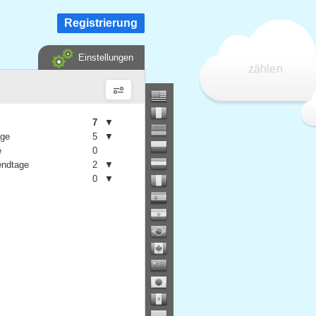
Registrierung
Einstellungen
zählen
7
▼
age
5
▼
e
0
ndtage
2
▼
0
▼