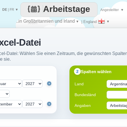
Arbeitstage
DE
|
FR
▼
Angestellter
▼
..in Großbritannien und Irland
▼
| England
▼
Jeden
xcel-Datei
Tag
xcel-Datei: Wählen Sie einen Zeitraum, die gewünschten Spalten
e sie.
Spalten wählen
2
Land
+
Bundesländ
+
Angaben