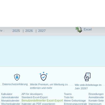
Excel
hr :
2025
|
2026
|
2027
Datenschutzerklärung
Werde Premium, um Werbung zu
Wie viele Arbeitstage im
entfernen und mehr
Jahr 2026?
Kalkulator
API for developers
Teams
Einstellungen
Jahreskalender
Standard-Excel-Export
Todo list
Anmeldeseite
Benutzerdefinierter Excel-Export
Monatskalender
Meine Geburtstage
Kontakt-Seite
Wochenkalender
Kalender als PDF exportieren
Erinnerungszentrale
Impressum