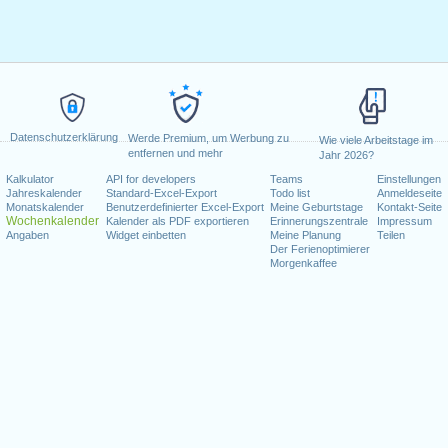
Datenschutzerklärung
Werde Premium, um Werbung zu
Wie viele Arbeitstage im
entfernen und mehr
Jahr 2026?
Kalkulator
API for developers
Teams
Einstellungen
Jahreskalender
Standard-Excel-Export
Todo list
Anmeldeseite
Monatskalender
Benutzerdefinierter Excel-Export
Meine Geburtstage
Kontakt-Seite
Wochenkalender
Kalender als PDF exportieren
Erinnerungszentrale
Impressum
Angaben
Widget einbetten
Meine Planung
Teilen
Der Ferienoptimierer
Morgenkaffee