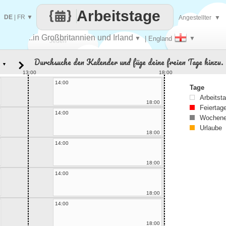
Arbeitstage
DE
|
FR
▼
Angestellter
▼
..in Großbritannien und Irland
▼
| England
▼
Jeden
Durchsuche den Kalender und füge deine freien Tage hinzu.
▼
Tag
13:00
18:00
14:00
Tage
Arbeitst
18:00
Feiertag
14:00
Wochene
Urlaube
18:00
14:00
18:00
14:00
18:00
14:00
18:00