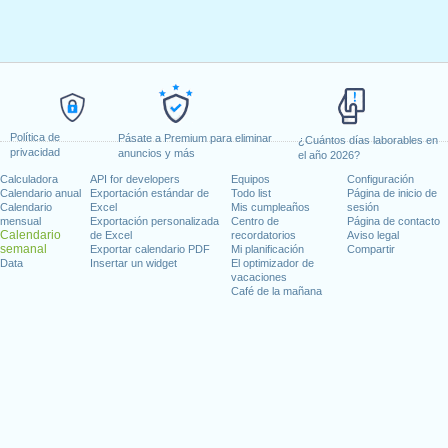
Política de
Pásate a Premium para eliminar
¿Cuántos días laborables en
privacidad
anuncios y más
el año 2026?
Calculadora
API for developers
Equipos
Configuración
Calendario anual
Exportación estándar de
Todo list
Página de inicio de
Calendario
Excel
Mis cumpleaños
sesión
mensual
Exportación personalizada
Centro de
Página de contacto
Calendario
de Excel
recordatorios
Aviso legal
semanal
Exportar calendario PDF
Mi planificación
Compartir
Data
Insertar un widget
El optimizador de
vacaciones
Café de la mañana