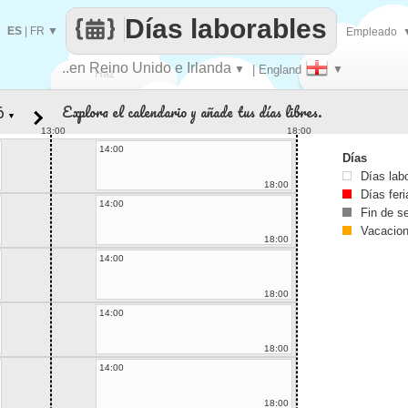
Días laborables
ES
|
FR
▼
Empleado
..en Reino Unido e Irlanda
▼
| England
▼
Haz
Explora el calendario y añade tus días libres.
▼
que
13:00
18:00
14:00
Días
Días lab
18:00
Días fer
14:00
Fin de 
Vacacio
18:00
14:00
18:00
14:00
18:00
14:00
18:00