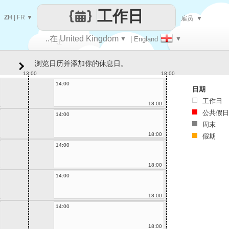
工作日
ZH
|
FR
▼
雇员
▼
..在 United Kingdom
▼
| England
▼
让
浏览日历并添加你的休息日。
每一天
13:00
18:00
14:00
日期
工作日
18:00
公共假日
14:00
周末
18:00
假期
14:00
18:00
14:00
18:00
14:00
18:00