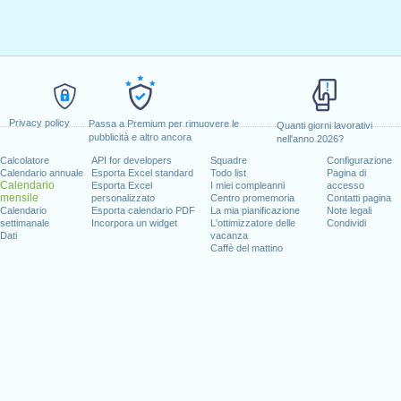
Privacy policy
Passa a Premium per rimuovere le
Quanti giorni lavorativi
pubblicità e altro ancora
nell'anno 2026?
Calcolatore
API for developers
Squadre
Configurazione
Calendario annuale
Esporta Excel standard
Todo list
Pagina di
Calendario
Esporta Excel
I miei compleanni
accesso
mensile
personalizzato
Centro promemoria
Contatti pagina
Calendario
Esporta calendario PDF
La mia pianificazione
Note legali
settimanale
Incorpora un widget
L'ottimizzatore delle
Condividi
Dati
vacanza
Caffè del mattino