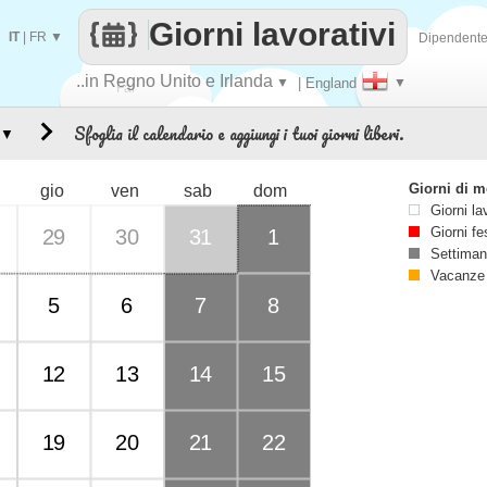
Giorni lavorativi
IT
|
FR
▼
Dipendent
..in Regno Unito e Irlanda
▼
| England
▼
Fai
Sfoglia il calendario e aggiungi i tuoi giorni liberi.
▼
contare
Giorni di 
gio
ven
sab
dom
Giorni la
Giorni fe
29
30
31
1
Settiman
Vacanze
5
6
7
8
12
13
14
15
19
20
21
22