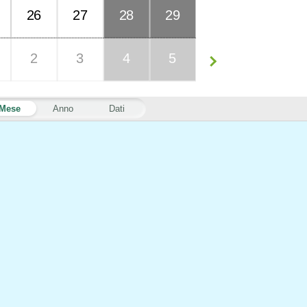
26
27
28
29
2
3
4
5
Mese
Anno
Dati