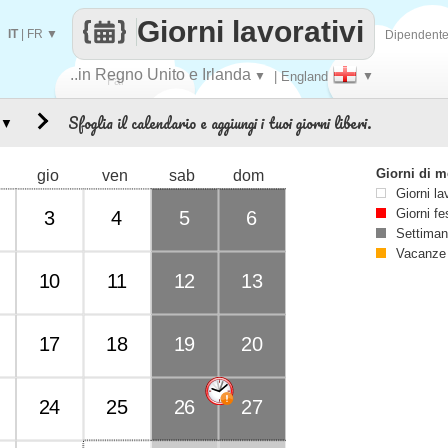
Giorni lavorativi
IT
|
FR
▼
Dipendent
..in Regno Unito e Irlanda
▼
| England
▼
Fai
Sfoglia il calendario e aggiungi i tuoi giorni liberi.
▼
contare
Giorni di 
gio
ven
sab
dom
Giorni la
Giorni fe
3
4
5
6
Settiman
Vacanze
10
11
12
13
17
18
19
20
24
25
26
27