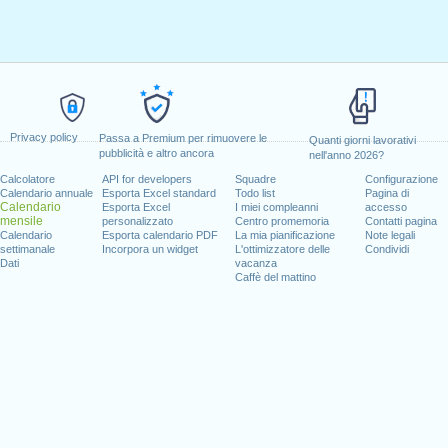
Privacy policy
Passa a Premium per rimuovere le
Quanti giorni lavorativi
pubblicità e altro ancora
nell'anno 2026?
Calcolatore
API for developers
Squadre
Configurazione
Calendario annuale
Esporta Excel standard
Todo list
Pagina di
Calendario
Esporta Excel
I miei compleanni
accesso
mensile
personalizzato
Centro promemoria
Contatti pagina
Calendario
Esporta calendario PDF
La mia pianificazione
Note legali
settimanale
Incorpora un widget
L'ottimizzatore delle
Condividi
Dati
vacanza
Caffè del mattino