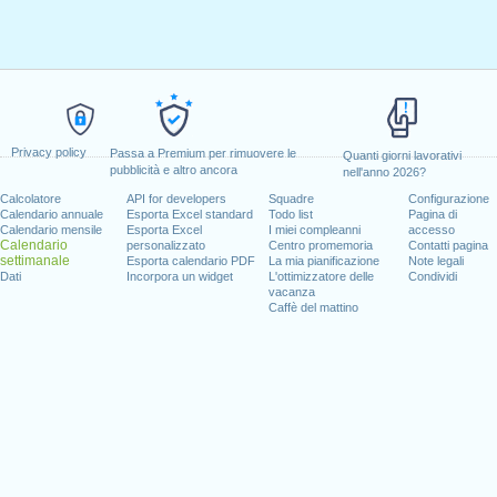
Privacy policy
Passa a Premium per rimuovere le
Quanti giorni lavorativi
pubblicità e altro ancora
nell'anno 2026?
Calcolatore
API for developers
Squadre
Configurazione
Calendario annuale
Esporta Excel standard
Todo list
Pagina di
Calendario mensile
Esporta Excel
I miei compleanni
accesso
Calendario
personalizzato
Centro promemoria
Contatti pagina
settimanale
Esporta calendario PDF
La mia pianificazione
Note legali
Dati
Incorpora un widget
L'ottimizzatore delle
Condividi
vacanza
Caffè del mattino