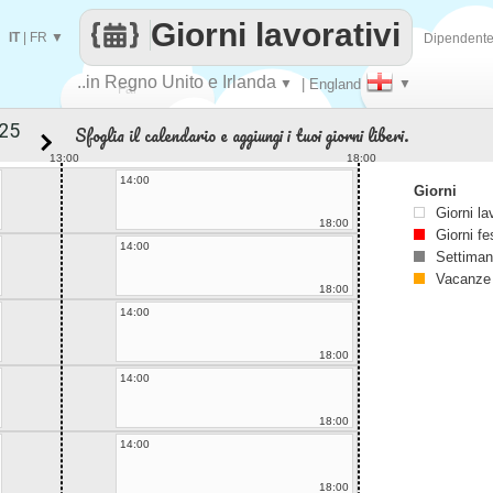
Giorni lavorativi
IT
|
FR
▼
Dipendent
..in Regno Unito e Irlanda
▼
| England
▼
Fai
Sfoglia il calendario e aggiungi i tuoi giorni liberi.
contare
13:00
18:00
14:00
Giorni
Giorni la
18:00
Giorni fe
14:00
Settiman
Vacanze
18:00
14:00
18:00
14:00
18:00
14:00
18:00