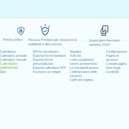
Privacy policy
Passa a Premium per rimuovere le
Quanti giorni lavorativi
pubblicità e altro ancora
nell'anno 2026?
Calcolatore
API for developers
Squadre
Configurazione
Calendario annuale
Esporta Excel standard
Todo list
Pagina di
Calendario mensile
Esporta Excel
I miei compleanni
accesso
Calendario
personalizzato
Centro promemoria
Contatti pagina
settimanale
Esporta calendario PDF
La mia pianificazione
Note legali
Dati
Incorpora un widget
L'ottimizzatore delle
Condividi
vacanza
Caffè del mattino