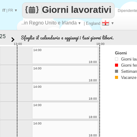
Giorni lavorativi
IT
|
FR
▼
Dipendent
..in Regno Unito e Irlanda
▼
| England
▼
Fai
Sfoglia il calendario e aggiungi i tuoi giorni liberi.
contare
13:00
18:00
14:00
Giorni
Giorni la
18:00
Giorni fe
14:00
Settiman
Vacanze
18:00
14:00
18:00
14:00
18:00
14:00
18:00