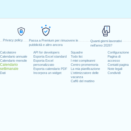
Privacy policy
Passa a Premium per rimuovere le
Quanti giorni lavorativi
pubblicità e altro ancora
nell'anno 2026?
Calcolatore
API for developers
Squadre
Configurazione
Calendario annuale
Esporta Excel standard
Todo list
Pagina di
Calendario mensile
Esporta Excel
I miei compleanni
accesso
Calendario
personalizzato
Centro promemoria
Contatti pagina
settimanale
Esporta calendario PDF
La mia pianificazione
Note legali
Dati
Incorpora un widget
L'ottimizzatore delle
Condividi
vacanza
Caffè del mattino