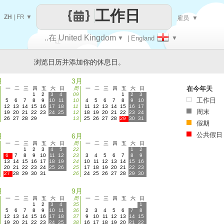
工作日
ZH
|
FR
▼
雇员
▼
..在 United Kingdom
▼
| England
▼
让
浏览日历并添加你的休息日。
每一天
月
3月
在今年天
一
二
三
四
五
六
日
周
一
二
三
四
五
六
日
1
2
3
4
09
1
2
3
工作日
5
6
7
8
9
10
11
10
4
5
6
7
8
9
10
12
13
14
15
16
17
18
11
11
12
13
14
15
16
17
周末
19
20
21
22
23
24
25
12
18
19
20
21
22
23
24
26
27
28
29
13
25
26
27
28
29
30
31
假期
公共假日
月
6月
一
二
三
四
五
六
日
周
一
二
三
四
五
六
日
1
2
3
4
5
22
1
2
6
7
8
9
10
11
12
23
3
4
5
6
7
8
9
13
14
15
16
17
18
19
24
10
11
12
13
14
15
16
20
21
22
23
24
25
26
25
17
18
19
20
21
22
23
27
28
29
30
31
26
24
25
26
27
28
29
30
月
9月
一
二
三
四
五
六
日
周
一
二
三
四
五
六
日
1
2
3
4
35
1
5
6
7
8
9
10
11
36
2
3
4
5
6
7
8
12
13
14
15
16
17
18
37
9
10
11
12
13
14
15
19
20
21
22
23
24
25
38
16
17
18
19
20
21
22