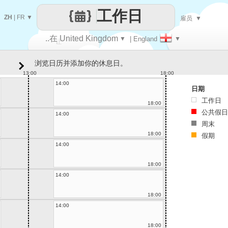
工作日
ZH
|
FR
▼
雇员
▼
..在 United Kingdom
▼
| England
▼
让
浏览日历并添加你的休息日。
每一天
13:00
18:00
14:00
日期
工作日
18:00
公共假日
14:00
周末
18:00
假期
14:00
18:00
14:00
18:00
14:00
18:00