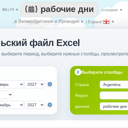
рабочие дни
RU
|
FR
▼
сотрудник
▼
..в Великобритания и Ирландия
▼
| England
▼
Сделай
ьский файл Excel
каждый
: выберите период, выберите нужные столбцы, просмотрите
Выберите столбцы
2
Страна
+
Region
+
данные