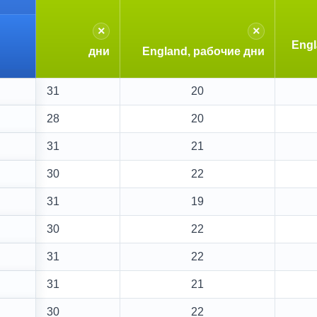
×
×
Eng
дни
England, рабочие дни
31
20
28
20
31
21
30
22
31
19
30
22
31
22
31
21
30
22