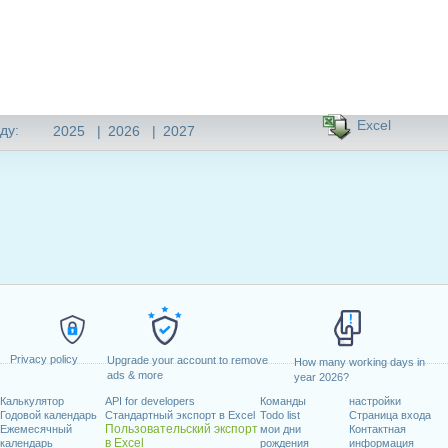
Excel
ду:
2025
|
2026
|
2027
Privacy policy
Upgrade your account to remove
How many working days in
ads & more
year 2026?
Калькулятор
API for developers
Команды
настройки
Годовой календарь
Стандартный экспорт в Excel
Todo list
Страница входа
Пользовательский экспорт
Ежемесячный
мои дни
Контактная
в Excel
календарь
рождения
информация