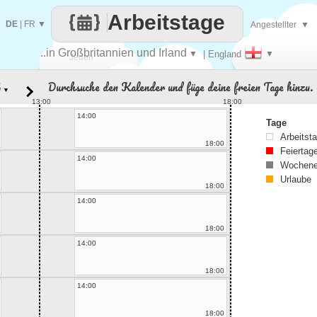
Arbeitstage
DE
|
FR
▼
Angestellter
▼
..in Großbritannien und Irland
▼
| England
▼
Jeden
Durchsuche den Kalender und füge deine freien Tage hinzu.
▼
Tag
13:00
18:00
14:00
Tage
Arbeitst
18:00
Feiertag
14:00
Wochene
Urlaube
18:00
14:00
18:00
14:00
18:00
14:00
18:00