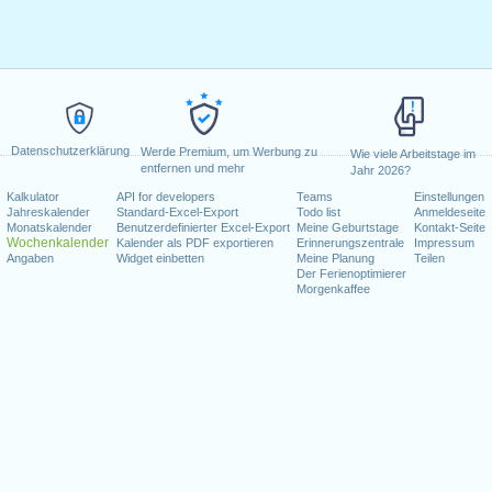
Datenschutzerklärung
Werde Premium, um Werbung zu
Wie viele Arbeitstage im
entfernen und mehr
Jahr 2026?
Kalkulator
API for developers
Teams
Einstellungen
Jahreskalender
Standard-Excel-Export
Todo list
Anmeldeseite
Monatskalender
Benutzerdefinierter Excel-Export
Meine Geburtstage
Kontakt-Seite
Wochenkalender
Kalender als PDF exportieren
Erinnerungszentrale
Impressum
Angaben
Widget einbetten
Meine Planung
Teilen
Der Ferienoptimierer
Morgenkaffee