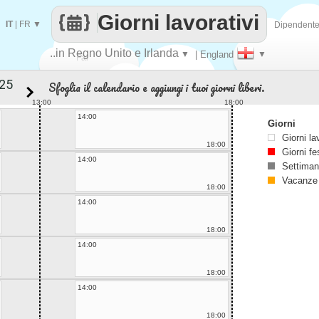
Giorni lavorativi
IT
|
FR
▼
Dipendent
..in Regno Unito e Irlanda
▼
| England
▼
Fai
Sfoglia il calendario e aggiungi i tuoi giorni liberi.
contare
13:00
18:00
14:00
Giorni
Giorni la
18:00
Giorni fe
14:00
Settiman
Vacanze
18:00
14:00
18:00
14:00
18:00
14:00
18:00