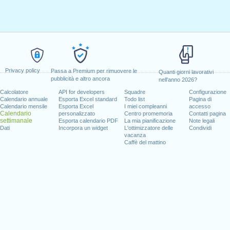
Privacy policy
Passa a Premium per rimuovere le
Quanti giorni lavorativi
pubblicità e altro ancora
nell'anno 2026?
Calcolatore
API for developers
Squadre
Configurazione
Calendario annuale
Esporta Excel standard
Todo list
Pagina di
Calendario mensile
Esporta Excel
I miei compleanni
accesso
Calendario
personalizzato
Centro promemoria
Contatti pagina
settimanale
Esporta calendario PDF
La mia pianificazione
Note legali
Dati
Incorpora un widget
L'ottimizzatore delle
Condividi
vacanza
Caffè del mattino