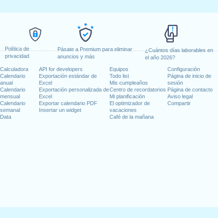
Política de
Pásate a Premium para eliminar
¿Cuántos días laborables en
privacidad
anuncios y más
el año 2026?
Calculadora
API for developers
Equipos
Configuración
Calendario
Exportación estándar de
Todo list
Página de inicio de
anual
Excel
Mis cumpleaños
sesión
Calendario
Exportación personalizada de
Centro de recordatorios
Página de contacto
mensual
Excel
Mi planificación
Aviso legal
Calendario
Exportar calendario PDF
El optimizador de
Compartir
semanal
Insertar un widget
vacaciones
Data
Café de la mañana