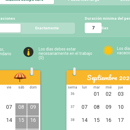
caciones
Duración mínima del pe
días
5
Exactamente
5
Los día
Los días debes estar
or,
vacaci
necesariamente en el trabajo
endario
(
0
)
Septiembre 202
vie
sáb
dom
sema
lun
mar
mié
jue
01
02
03
36
07
08
09
07
08
09
10
37
14
15
16
14
15
16
17
38