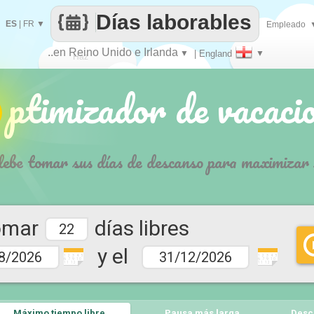
Días laborables
ES
|
FR
▼
Empleado
..en Reino Unido e Irlanda
▼
| England
▼
Haz
imizador de vacacio
que
debe tomar sus días de descanso para maximizar 
omar
días libres
y el
1 2 3 4 5
1 2 3 4 5
6 7 9 10
6 7 9 10
11 12
11 12
Máximo tiempo libre
Pausa más larga
Desc