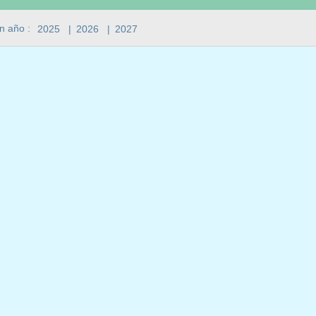
n año :
2025
|
2026
|
2027