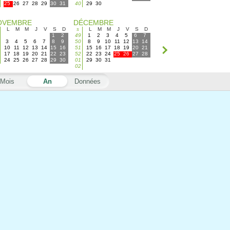
25
26
27
28
29
30
31
40
29
30
OVEMBRE
DÉCEMBRE
L
M
M
J
V
S
D
s
L
M
M
J
V
S
D
1
2
49
1
2
3
4
5
6
7
3
4
5
6
7
8
9
50
8
9
10
11
12
13
14
10
11
12
13
14
15
16
51
15
16
17
18
19
20
21
17
18
19
20
21
22
23
52
22
23
24
25
26
27
28
24
25
26
27
28
29
30
01
29
30
31
02
Mois
An
Données