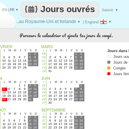
Jours ouvrés
EN
|
FR
▼
Salarié
▼
..au Royaume-Uni et Irelande
▼
| England
▼
Parcours le calendrier et ajoute tes jours de congé.
ÉVRIER
MARS
L
M
M
J
V
S
D
s
L
M
M
J
V
S
D
Jours dans 
1
2
09
1
2
Jours ou
3
4
5
6
7
8
9
10
3
4
5
6
7
8
9
10
11
12
13
14
15
16
11
10
11
12
13
14
15
16
Jours de
17
18
19
20
21
22
23
12
17
18
19
20
21
22
23
24
25
26
27
28
13
24
25
26
27
28
29
30
Congés
14
31
Jours fér
I
JUIN
L
M
M
J
V
S
D
s
L
M
M
J
V
S
D
1
2
3
4
22
1
5
6
7
8
9
10
11
23
2
3
4
5
6
7
8
12
13
14
15
16
17
18
24
9
10
11
12
13
14
15
19
20
21
22
23
24
25
25
16
17
18
19
20
21
22
26
27
28
29
30
31
26
23
24
25
26
27
28
29
27
30
OÛT
SEPTEMBRE
L
M
M
J
V
S
D
s
L
M
M
J
V
S
D
1
2
3
36
1
2
3
4
5
6
7
4
5
6
7
8
9
10
37
8
9
10
11
12
13
14
11
12
13
14
15
16
17
38
15
16
17
18
19
20
21
18
19
20
21
22
23
24
39
22
23
24
25
26
27
28