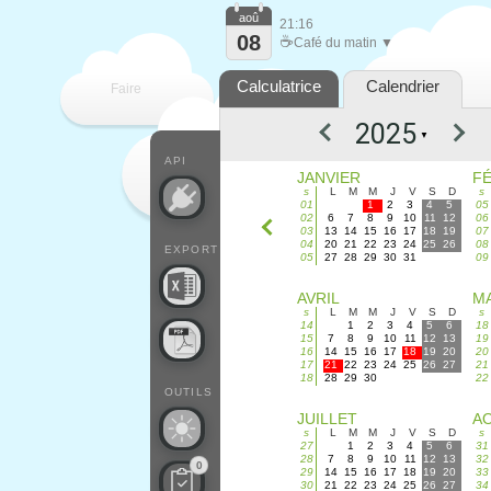
aoû
21:16
08
☕
Café du matin ▼
Calculatrice
Calendrier
Faire
▼
que
API
JANVIER
F
s
L
M
M
J
V
S
D
s
01
1
2
3
4
5
05
02
6
7
8
9
10
11
12
06
03
13
14
15
16
17
18
19
07
04
20
21
22
23
24
25
26
08
EXPORT
05
27
28
29
30
31
09
AVRIL
MA
s
L
M
M
J
V
S
D
s
14
1
2
3
4
5
6
18
15
7
8
9
10
11
12
13
19
16
14
15
16
17
18
19
20
20
17
21
22
23
24
25
26
27
21
18
28
29
30
22
OUTILS
JUILLET
A
s
L
M
M
J
V
S
D
s
27
1
2
3
4
5
6
31
28
7
8
9
10
11
12
13
32
0
29
14
15
16
17
18
19
20
33
30
21
22
23
24
25
26
27
34