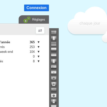
Connexion
Réglages
chaque jour
l'année
365
▼
vrés
253
▼
 week-end
104
▼
0
▼
iés
8
▼