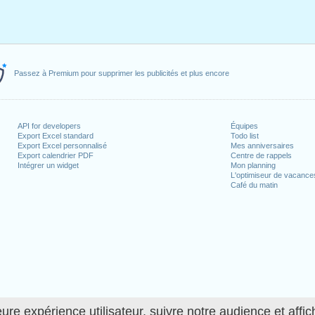
Passez à Premium pour supprimer les publicités et plus encore
API for developers
Équipes
Export Excel standard
Todo list
Export Excel personnalisé
Mes anniversaires
Export calendrier PDF
Centre de rappels
Intégrer un widget
Mon planning
L'optimiseur de vacance
Café du matin
ure expérience utilisateur, suivre notre audience et affic