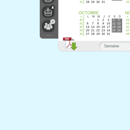
31
28
29
30
31
35
OCTOBRE
N
s
L
M
M
J
V
S
D
s
40
1
2
3
4
5
44
0
41
6
7
8
9
10
11
12
45
42
13
14
15
16
17
18
19
46
43
20
21
22
23
24
25
26
47
...
44
27
28
29
30
31
48
Semaine