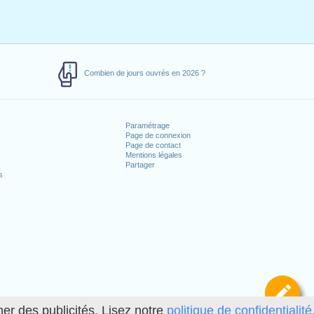
Combien de jours ouvrés en 2026 ?
Paramétrage
Page de connexion
Page de contact
Mentions légales
Partager
s
Dé
her des publicités. Lisez notre
politique de confidentialité