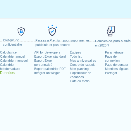
Politique de
Passez à Premium pour supprimer les
Combien de jours ouvrés
confidentialité
publicités et plus encore
en 2026 ?
Calculatrice
API for developers
Équipes
Paramétrage
Calendrier annuel
Export Excel standard
Todo list
Page de
Calendrier mensuel
Export Excel
Mes anniversaires
connexion
Calendrier
personnalisé
Centre de rappels
Page de contact
hebdomadaire
Export calendrier PDF
Mon planning
Mentions légales
Données
Intégrer un widget
L'optimiseur de
Partager
vacances
Café du matin