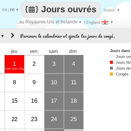
Jours ouvrés
EN
|
FR
▼
Salarié
▼
..au Royaume-Uni et Irelande
▼
| England
▼
Faire
Parcours le calendrier et ajoute tes jours de congé.
▼
que
Jours dans
jeu
ven
sam
dim
Jours ou
Jours fér
1
2
3
4
Jours de
New Year's Day
Congés
8
9
10
11
15
16
17
18
22
23
24
25