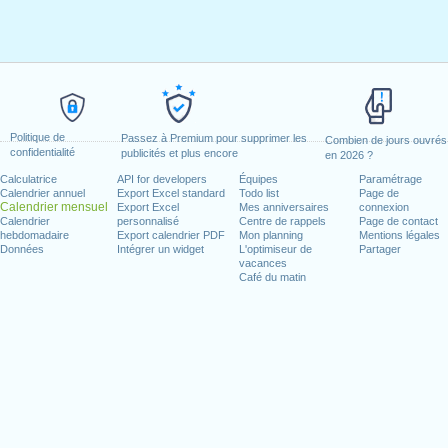
Politique de
Passez à Premium pour supprimer les
Combien de jours ouvrés
confidentialité
publicités et plus encore
en 2026 ?
Calculatrice
API for developers
Équipes
Paramétrage
Calendrier annuel
Export Excel standard
Todo list
Page de
Calendrier mensuel
Export Excel
Mes anniversaires
connexion
Calendrier
personnalisé
Centre de rappels
Page de contact
hebdomadaire
Export calendrier PDF
Mon planning
Mentions légales
Données
Intégrer un widget
L'optimiseur de
Partager
vacances
Café du matin