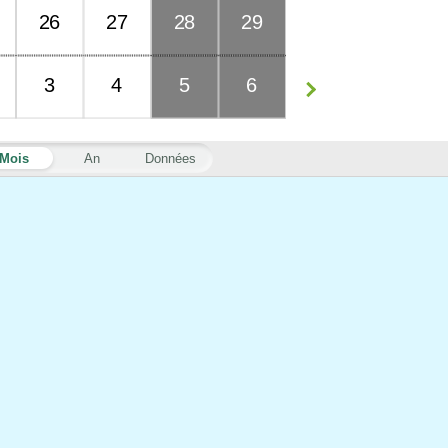
26
27
28
29
3
4
5
6
Mois
An
Données