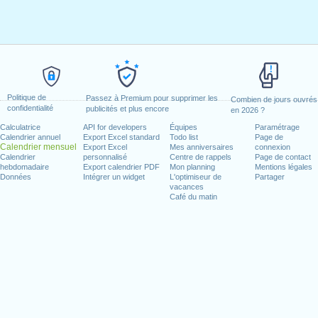
Politique de
Passez à Premium pour supprimer les
Combien de jours ouvrés
confidentialité
publicités et plus encore
en 2026 ?
Calculatrice
API for developers
Équipes
Paramétrage
Calendrier annuel
Export Excel standard
Todo list
Page de
Calendrier mensuel
Export Excel
Mes anniversaires
connexion
Calendrier
personnalisé
Centre de rappels
Page de contact
hebdomadaire
Export calendrier PDF
Mon planning
Mentions légales
Données
Intégrer un widget
L'optimiseur de
Partager
vacances
Café du matin