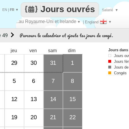
Jours ouvrés
EN
|
FR
▼
Salarié
▼
..au Royaume-Uni et Irelande
▼
| England
▼
Faire
Parcours le calendrier et ajoute tes jours de congé.
 49
que
Jours dans
jeu
ven
sam
dim
Jours ou
Jours fér
29
30
31
1
Jours de
Congés
5
6
7
8
12
13
14
15
19
20
21
22