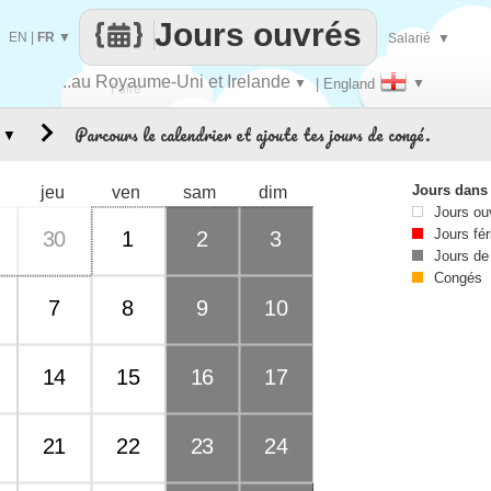
Jours ouvrés
EN
|
FR
▼
Salarié
▼
..au Royaume-Uni et Irelande
▼
| England
▼
Faire
Parcours le calendrier et ajoute tes jours de congé.
▼
que
Jours dans
jeu
ven
sam
dim
Jours ou
Jours fér
30
1
2
3
Jours de
Congés
7
8
9
10
14
15
16
17
21
22
23
24