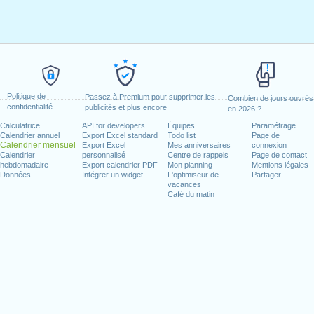
Politique de
Passez à Premium pour supprimer les
Combien de jours ouvrés
confidentialité
publicités et plus encore
en 2026 ?
Calculatrice
API for developers
Équipes
Paramétrage
Calendrier annuel
Export Excel standard
Todo list
Page de
Calendrier mensuel
Export Excel
Mes anniversaires
connexion
Calendrier
personnalisé
Centre de rappels
Page de contact
hebdomadaire
Export calendrier PDF
Mon planning
Mentions légales
Données
Intégrer un widget
L'optimiseur de
Partager
vacances
Café du matin