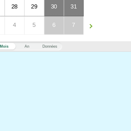
28
29
30
31
4
5
6
7
Mois
An
Données