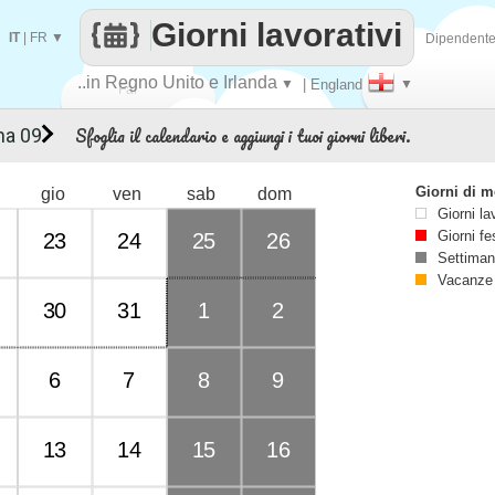
Giorni lavorativi
IT
|
FR
▼
Dipendent
..in Regno Unito e Irlanda
▼
| England
▼
Fai
Sfoglia il calendario e aggiungi i tuoi giorni liberi.
na 09
contare
Giorni di 
gio
ven
sab
dom
Giorni la
Giorni fe
23
24
25
26
Settiman
Vacanze
30
31
1
2
6
7
8
9
13
14
15
16