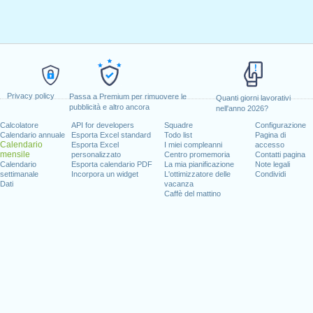
Privacy policy
Passa a Premium per rimuovere le
Quanti giorni lavorativi
pubblicità e altro ancora
nell'anno 2026?
Calcolatore
API for developers
Squadre
Configurazione
Calendario annuale
Esporta Excel standard
Todo list
Pagina di
Calendario
Esporta Excel
I miei compleanni
accesso
mensile
personalizzato
Centro promemoria
Contatti pagina
Calendario
Esporta calendario PDF
La mia pianificazione
Note legali
settimanale
Incorpora un widget
L'ottimizzatore delle
Condividi
Dati
vacanza
Caffè del mattino