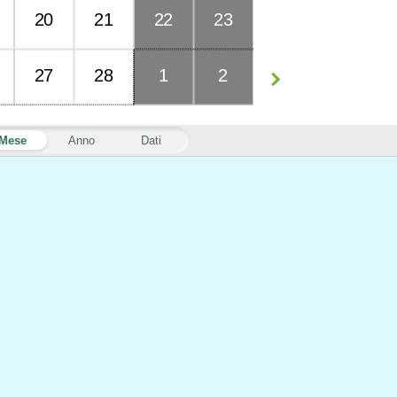
20
21
22
23
27
28
1
2
Mese
Anno
Dati