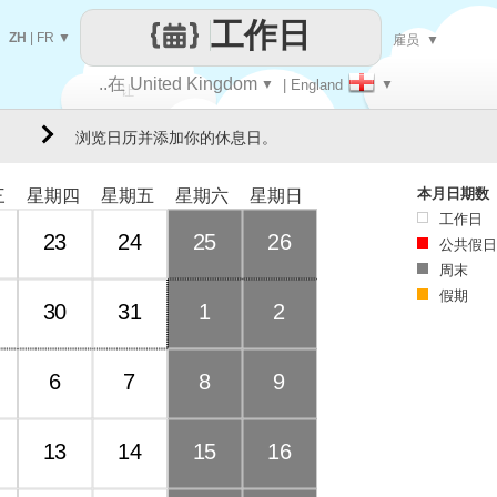
工作日
ZH
|
FR
▼
雇员
▼
..在 United Kingdom
▼
| England
▼
让
浏览日历并添加你的休息日。
每一天
本月日期数
三
星期四
星期五
星期六
星期日
工作日
23
24
25
26
公共假日
周末
假期
30
31
1
2
6
7
8
9
13
14
15
16