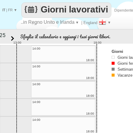
Giorni lavorativi
IT
|
FR
▼
Dipendent
..in Regno Unito e Irlanda
▼
| England
▼
Fai
Sfoglia il calendario e aggiungi i tuoi giorni liberi.
contare
13:00
18:00
14:00
Giorni
Giorni la
18:00
Giorni fe
14:00
Settiman
Vacanze
18:00
14:00
18:00
14:00
18:00
14:00
18:00