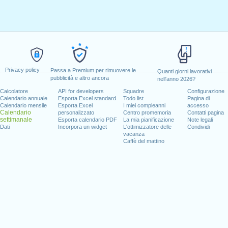
Privacy policy
Passa a Premium per rimuovere le
Quanti giorni lavorativi
pubblicità e altro ancora
nell'anno 2026?
Calcolatore
API for developers
Squadre
Configurazione
Calendario annuale
Esporta Excel standard
Todo list
Pagina di
Calendario mensile
Esporta Excel
I miei compleanni
accesso
Calendario
personalizzato
Centro promemoria
Contatti pagina
settimanale
Esporta calendario PDF
La mia pianificazione
Note legali
Dati
Incorpora un widget
L'ottimizzatore delle
Condividi
vacanza
Caffè del mattino