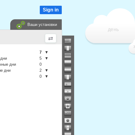
Sign in
Ваши установки
день
7
▼
 дни
5
▼
чные дни
0
е дни
2
▼
0
▼