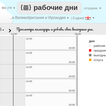
рабочие дни
RU
|
FR
▼
сотрудник
▼
..в Великобритания и Ирландия
▼
| England
▼
Просмотри календарь и добавь свои выходные дни.
▼
13:00
18:00
14:00
дни
рабочие
18:00
праздни
14:00
выходны
отпуск
18:00
14:00
18:00
14:00
18:00
14:00
18:00