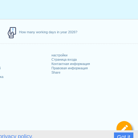
How many working days in year 2026?
настройки
Страница входа
Контактная информация
й
Правовая информация
Share
ка
Оп
privacy policy.
Got it