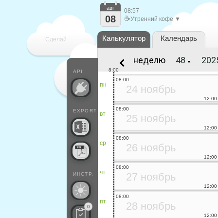
авг
08:57
08
☕
Утренний кофе ▼
Калькулятор
Календарь
Сделай
неделю
▼
каждый
8:00
API
08:00
пн
24 ноябрь
12:00
08:00
EXPORT
вт
25 ноябрь
12:00
08:00
ср
26 ноябрь
12:00
08:00
чт
27 ноябрь
ИНСТР.
12:00
08:00
пт
28 ноябрь
0
12:00