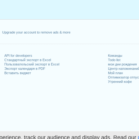
Upgrade your account to remove ads & more
API for developers
Команды
Стандартный экспорт в Excel
Todo list
Пользовательский экспорт в Excel
мои дни рождения
Экспорт календаря в PDF
Центр напоминани
Вставить виджет
Мой план
Оптимизатор отпус
Утренний кофе
perience, track our audience and display ads. Read our