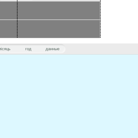
місяць
год
данные