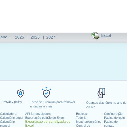
Excel
 ano :
2025
|
2026
|
2027
Privacy policy
Torne-se Premium para remover
Quantos dias úteis no ano de
anúncios e mais
2026?
Calculadora
API for developers
Equipes
Configuração
Calendário anual
Exportação padrão do Excel
Todo list
Página de login
Exportação personalizada do
Calendário
Meus aniversários
Página de
Excel
mensal
Central de
contato