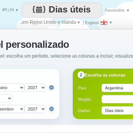
Dias úteis
PT
|
FR
▼
Funcionário
▼
..em Reino Unido e Irlanda
▼
| England
▼
Faça
l personalizado
cada
el: escolha um período, selecione as colunas a incluir, visualiz
Escolha as colunas
2
País
+
Região
+
Dados