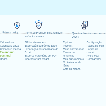
Privacy policy
Torne-se Premium para remover
Quantos dias úteis no ano de
anúncios e mais
2026?
Calculadora
API for developers
Equipes
Configuração
Calendário anual
Exportação padrão do Excel
Todo list
Página de login
Calendário mensal
Exportação personalizada do
Meus aniversários
Página de
Calendário
Excel
Central de
contato
semanal
Exportar calendário em PDF
lembretes
Aviso legal
Dados
Incorporar um widget
Meu planejamento
Compartilhar
O otimizador de
férias
Café da manhã