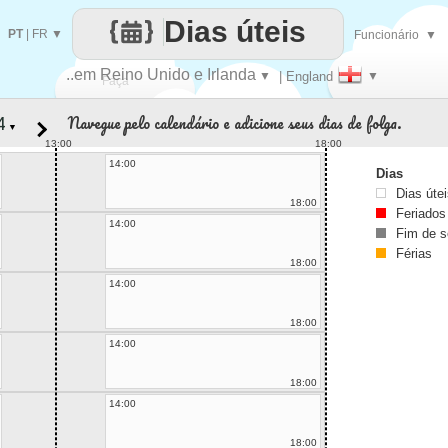
Dias úteis
PT
|
FR
▼
Funcionário
▼
..em Reino Unido e Irlanda
▼
| England
▼
Faça
Navegue pelo calendário e adicione seus dias de folga.
▼
cada
13:00
18:00
14:00
Dias
Dias úte
18:00
Feriados
14:00
Fim de 
Férias
18:00
14:00
18:00
14:00
18:00
14:00
18:00