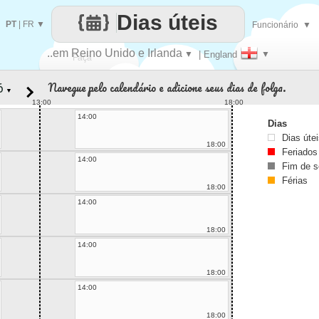
Dias úteis
PT
|
FR
▼
Funcionário
▼
..em Reino Unido e Irlanda
▼
| England
▼
Faça
Navegue pelo calendário e adicione seus dias de folga.
▼
cada
13:00
18:00
14:00
Dias
Dias úte
18:00
Feriados
14:00
Fim de 
Férias
18:00
14:00
18:00
14:00
18:00
14:00
18:00