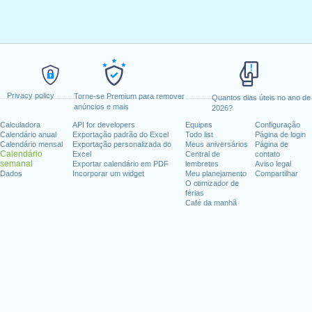
Privacy policy
Torne-se Premium para remover
Quantos dias úteis no ano de
anúncios e mais
2026?
Calculadora
API for developers
Equipes
Configuração
Calendário anual
Exportação padrão do Excel
Todo list
Página de login
Calendário mensal
Exportação personalizada do
Meus aniversários
Página de
Calendário
Excel
Central de
contato
semanal
Exportar calendário em PDF
lembretes
Aviso legal
Dados
Incorporar um widget
Meu planejamento
Compartilhar
O otimizador de
férias
Café da manhã