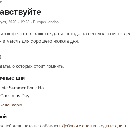
фе
авствуйте
густ, 2026
· 19:23 · Europe/London
ий кофе готов: важные даты, погода на сегодня, список дел
я и мысль для хорошего начала дня.
о
аты, о которых стоит помнить.
ичные дни
ate Summer Bank Hol.
Christmas Day
 календарю
ной
дной день пока не добавлен.
Добавьте свои выходные дни в