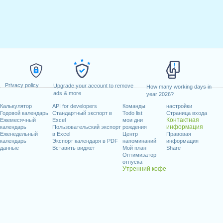
Privacy policy
Upgrade your account to remove
How many working days in
ads & more
year 2026?
Калькулятор
API for developers
Команды
настройки
Годовой календарь
Стандартный экспорт в
Todo list
Страница входа
Контактная
Ежемесячный
Excel
мои дни
информация
календарь
Пользовательский экспорт
рождения
Еженедельный
в Excel
Центр
Правовая
календарь
Экспорт календаря в PDF
напоминаний
информация
данные
Вставить виджет
Мой план
Share
Оптимизатор
отпуска
Утренний кофе