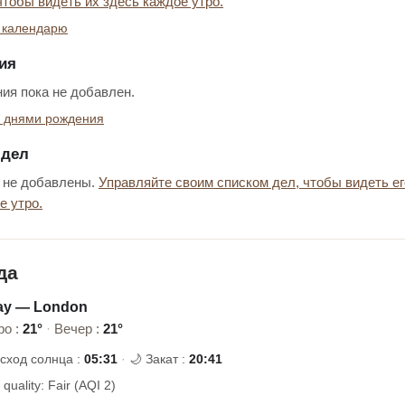
чтобы видеть их здесь каждое утро.
 календарю
ия
ия пока не добавлен.
ь днями рождения
 дел
 не добавлены.
Управляйте своим списком дел, чтобы видеть ег
е утро.
да
ay — London
ро :
21°
·
Вечер :
21°
осход солнца :
05:31
·
🌙 Закат :
20:41
r quality: Fair (AQI 2)