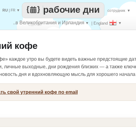
рабочие дни
RU
|
FR
▼
сотрудник
▼
..в Великобритания и Ирландия
▼
| England
▼
Сделай
ний кофе
каждый
фе» каждое утро вы будете видеть важные предстоящие да
и, личные выходные, дни рождения близких — а также ключ
, новость дня и вдохновляющую мысль для хорошего начала
ть свой утренний кофе по email