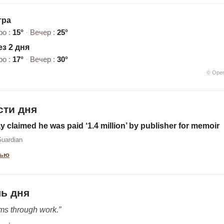
тра
ро :
15°
·
Вечер :
25°
з 2 дня
ро :
17°
·
Вечер :
30°
© Ope
сти дня
 claimed he was paid ‘1.4 million’ by publisher for memoir
Guardian
тью
ь дня
oms through work.”