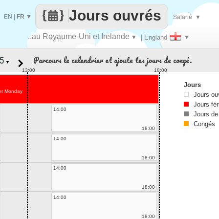
Jours ouvrés
EN
|
FR
▼
Salarié
▼
..au Royaume-Uni et Irelande
▼
| England
▼
Faire
Parcours le calendrier et ajoute tes jours de congé.
▼
que
13:00
18:00
Jours
er Monday
Jours ou
Jours fér
14:00
Jours de
Congés
18:00
14:00
18:00
14:00
18:00
14:00
18:00