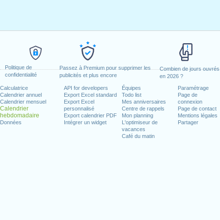
Politique de
Passez à Premium pour supprimer les
Combien de jours ouvrés
confidentialité
publicités et plus encore
en 2026 ?
Calculatrice
API for developers
Équipes
Paramétrage
Calendrier annuel
Export Excel standard
Todo list
Page de
Calendrier mensuel
Export Excel
Mes anniversaires
connexion
Calendrier
personnalisé
Centre de rappels
Page de contact
hebdomadaire
Export calendrier PDF
Mon planning
Mentions légales
Données
Intégrer un widget
L'optimiseur de
Partager
vacances
Café du matin