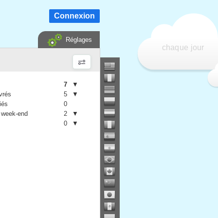
Connexion
Réglages
chaque jour
7
▼
vrés
5
▼
iés
0
 week-end
2
▼
0
▼