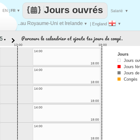
Jours ouvrés
EN
|
FR
▼
Salarié
▼
..au Royaume-Uni et Irelande
▼
| England
▼
Parcours le calendrier et ajoute tes jours de congé.
▼
13:00
18:00
14:00
Jours
Jours ou
18:00
Jours fér
14:00
Jours de
Congés
18:00
14:00
18:00
14:00
18:00
14:00
18:00