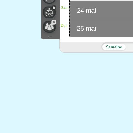
Sam
24 mai
0
Dim
25 mai
...
Semaine