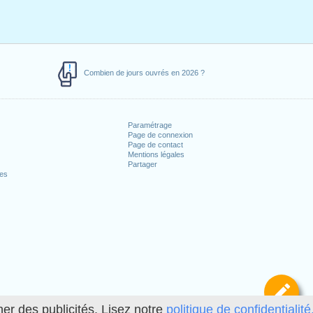
Combien de jours ouvrés en 2026 ?
Paramétrage
Page de connexion
Page de contact
Mentions légales
Partager
ces
Dé
her des publicités. Lisez notre
politique de confidentialité