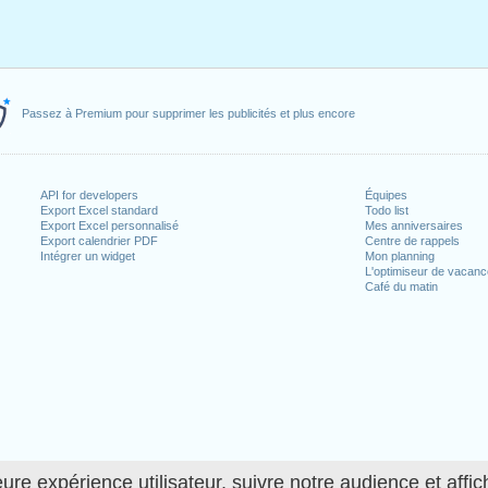
Passez à Premium pour supprimer les publicités et plus encore
API for developers
Équipes
Export Excel standard
Todo list
Export Excel personnalisé
Mes anniversaires
Export calendrier PDF
Centre de rappels
Intégrer un widget
Mon planning
L'optimiseur de vacan
Café du matin
ure expérience utilisateur, suivre notre audience et affic