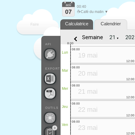
aoû
00:40
07
☕
Café du matin ▼
Calculatrice
Calendrier
Faire
Semaine
▼
que
8:00
API
08:00
Lun
19 mai
12:00
08:00
EXPORT
Mar
20 mai
12:00
08:00
Mer
21 mai
12:00
08:00
Jeu
22 mai
OUTILS
12:00
08:00
Ven
23 mai
0
12:00