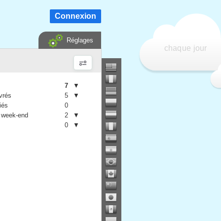
Connexion
Réglages
chaque jour
7
▼
vrés
5
▼
iés
0
 week-end
2
▼
0
▼