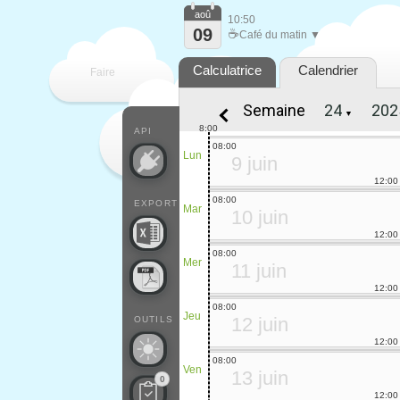
aoû
10:50
09
☕
Café du matin ▼
Calculatrice
Calendrier
Faire
Semaine
▼
que
8:00
API
08:00
Lun
9 juin
12:00
08:00
EXPORT
Mar
10 juin
12:00
08:00
Mer
11 juin
12:00
08:00
Jeu
12 juin
OUTILS
12:00
08:00
Ven
13 juin
0
12:00