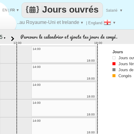
Jours ouvrés
EN
|
FR
▼
Salarié
▼
..au Royaume-Uni et Irelande
▼
| England
▼
Parcours le calendrier et ajoute tes jours de congé.
▼
13:00
18:00
14:00
Jours
Jours ou
18:00
Jours fér
14:00
Jours de
Congés
18:00
14:00
18:00
14:00
18:00
14:00
18:00