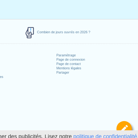
Combien de jours ouvrés en 2026 ?
Paramétrage
Page de connexion
Page de contact
Mentions légales
Partager
ces
Dé
her des publicités. Lisez notre
politique de confidentialité