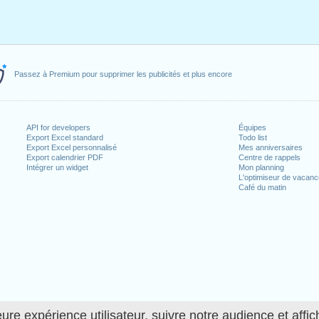
Passez à Premium pour supprimer les publicités et plus encore
API for developers
Équipes
Export Excel standard
Todo list
Export Excel personnalisé
Mes anniversaires
Export calendrier PDF
Centre de rappels
Intégrer un widget
Mon planning
L'optimiseur de vacan
Café du matin
ure expérience utilisateur, suivre notre audience et affic