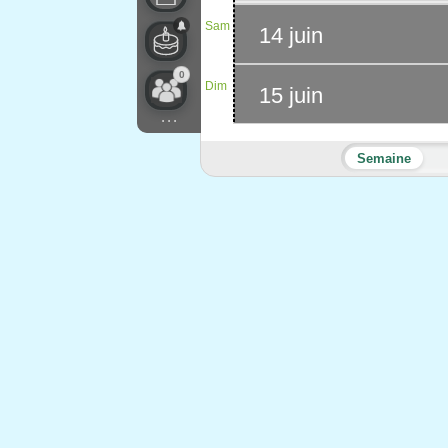
Sam
14 juin
0
Dim
15 juin
...
Semaine