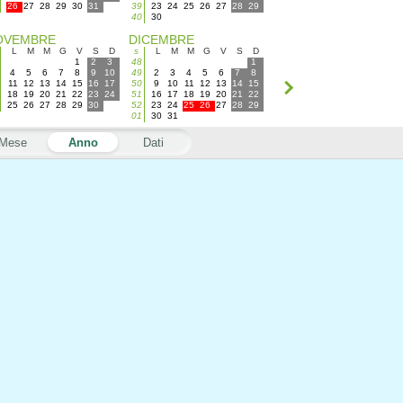
26
27
28
29
30
31
39
23
24
25
26
27
28
29
40
30
OVEMBRE
DICEMBRE
L
M
M
G
V
S
D
s
L
M
M
G
V
S
D
1
2
3
48
1
4
5
6
7
8
9
10
49
2
3
4
5
6
7
8
11
12
13
14
15
16
17
50
9
10
11
12
13
14
15
18
19
20
21
22
23
24
51
16
17
18
19
20
21
22
25
26
27
28
29
30
52
23
24
25
26
27
28
29
01
30
31
Mese
Anno
Dati