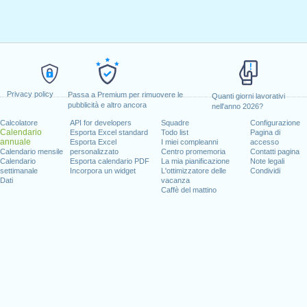
Privacy policy
Passa a Premium per rimuovere le
Quanti giorni lavorativi
pubblicità e altro ancora
nell'anno 2026?
Calcolatore
API for developers
Squadre
Configurazione
Calendario
Esporta Excel standard
Todo list
Pagina di
annuale
Esporta Excel
I miei compleanni
accesso
Calendario mensile
personalizzato
Centro promemoria
Contatti pagina
Calendario
Esporta calendario PDF
La mia pianificazione
Note legali
settimanale
Incorpora un widget
L'ottimizzatore delle
Condividi
Dati
vacanza
Caffè del mattino