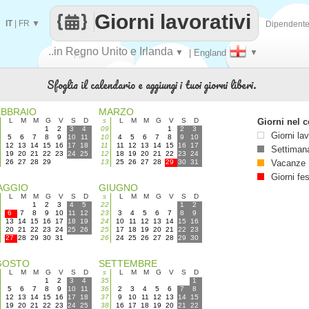
Giorni lavorativi
IT
|
FR
▼
Dipendent
..in Regno Unito e Irlanda
▼
| England
▼
Fai
Sfoglia il calendario e aggiungi i tuoi giorni liberi.
contare
EBBRAIO
MARZO
L
M
M
G
V
S
D
s
L
M
M
G
V
S
D
Giorni nel c
1
2
3
4
09
1
2
3
Giorni lav
5
6
7
8
9
10
11
10
4
5
6
7
8
9
10
12
13
14
15
16
17
18
11
11
12
13
14
15
16
17
Settimana
19
20
21
22
23
24
25
12
18
19
20
21
22
23
24
26
27
28
29
13
25
26
27
28
29
30
31
Vacanze
Giorni fes
AGGIO
GIUGNO
L
M
M
G
V
S
D
s
L
M
M
G
V
S
D
1
2
3
4
5
22
1
2
6
7
8
9
10
11
12
23
3
4
5
6
7
8
9
13
14
15
16
17
18
19
24
10
11
12
13
14
15
16
20
21
22
23
24
25
26
25
17
18
19
20
21
22
23
27
28
29
30
31
26
24
25
26
27
28
29
30
GOSTO
SETTEMBRE
L
M
M
G
V
S
D
s
L
M
M
G
V
S
D
1
2
3
4
35
1
5
6
7
8
9
10
11
36
2
3
4
5
6
7
8
12
13
14
15
16
17
18
37
9
10
11
12
13
14
15
19
20
21
22
23
24
25
38
16
17
18
19
20
21
22