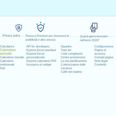
Privacy policy
Passa a Premium per rimuovere le
Quanti giorni lavorativi
pubblicità e altro ancora
nell'anno 2026?
Calcolatore
API for developers
Squadre
Configurazione
Calendario
Esporta Excel standard
Todo list
Pagina di
annuale
Esporta Excel
I miei compleanni
accesso
Calendario mensile
personalizzato
Centro promemoria
Contatti pagina
Calendario
Esporta calendario PDF
La mia pianificazione
Note legali
settimanale
Incorpora un widget
L'ottimizzatore delle
Condividi
Dati
vacanza
Caffè del mattino