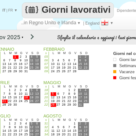
Giorni lavorativi
IT
|
FR
▼
Dipendent
..in Regno Unito e Irlanda
▼
| England
▼
Fai
Sfoglia il calendario e aggiungi i tuoi giorni
▼
contare
ENNAIO
FEBBRAIO
L
M
M
G
V
S
D
s
L
M
M
G
V
S
D
Giorni nel c
1
2
3
4
5
05
1
2
Giorni lav
6
7
8
9
10
11
12
06
3
4
5
6
7
8
9
13
14
15
16
17
18
19
07
10
11
12
13
14
15
16
Settimana
20
21
22
23
24
25
26
08
17
18
19
20
21
22
23
27
28
29
30
31
09
24
25
26
27
28
Vacanze
Giorni fes
RILE
MAGGIO
L
M
M
G
V
S
D
s
L
M
M
G
V
S
D
1
2
3
4
5
6
18
1
2
3
4
7
8
9
10
11
12
13
19
5
6
7
8
9
10
11
14
15
16
17
18
19
20
20
12
13
14
15
16
17
18
21
22
23
24
25
26
27
21
19
20
21
22
23
24
25
28
29
30
22
26
27
28
29
30
31
UGLIO
AGOSTO
L
M
M
G
V
S
D
s
L
M
M
G
V
S
D
1
2
3
4
5
6
31
1
2
3
7
8
9
10
11
12
13
32
4
5
6
7
8
9
10
14
15
16
17
18
19
20
33
11
12
13
14
15
16
17
21
22
23
24
25
26
27
34
18
19
20
21
22
23
24