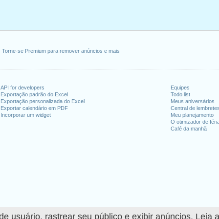
Torne-se Premium para remover anúncios e mais
API for developers
Equipes
Exportação padrão do Excel
Todo list
Exportação personalizada do Excel
Meus aniversários
Exportar calendário em PDF
Central de lembrete
Incorporar um widget
Meu planejamento
O otimizador de féri
Café da manhã
 usuário, rastrear seu público e exibir anúncios. Leia