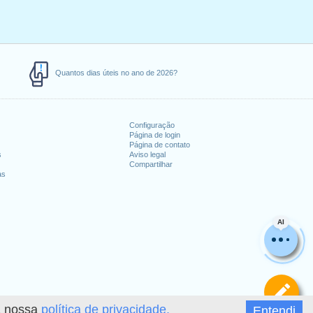
Quantos dias úteis no ano de 2026?
Configuração
Página de login
Página de contato
s
Aviso legal
Compartilhar
as
AI
De
 a nossa
política de privacidade.
Entendi