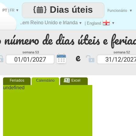
Dias úteis
PT
|
FR
▼
Funcionário
▼
..em Reino Unido e Irlanda
▼
| England
▼
 número de dias úteis e feria
e
semana 53
semana 52
Feriados
Calendário
Excel
undefined