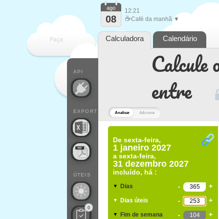
ago
12:21
08
☕
Café da manhã ▼
Calculadora
Calendário
Faça
Calcule o
cada
API
entre
EXPORT
Analisar
Adicionar
De
sexta-feira,
1 janeiro 2027
a
sexta-feira,
31 dezembro 2027
incluído, há :
ÚTEIS
-
+
Dias
▼
-
+
Dias úteis
▼
0
-
+
Fim de semana
▼