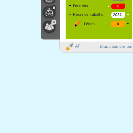
-
+
Feriados
▼
-
+
Horas de trabalho
▼
0
Férias
▼
...
API
Dias úteis em um