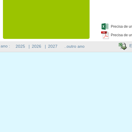
Precisa de u
Precisa de u
E
 ano :
2025
|
2026
|
2027
..outro ano