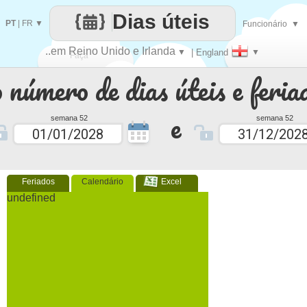
Dias úteis
PT
|
FR
▼
Funcionário
▼
..em Reino Unido e Irlanda
▼
| England
▼
Faça
 número de dias úteis e feria
cada
e
semana 52
semana 52
Feriados
Calendário
Excel
undefined