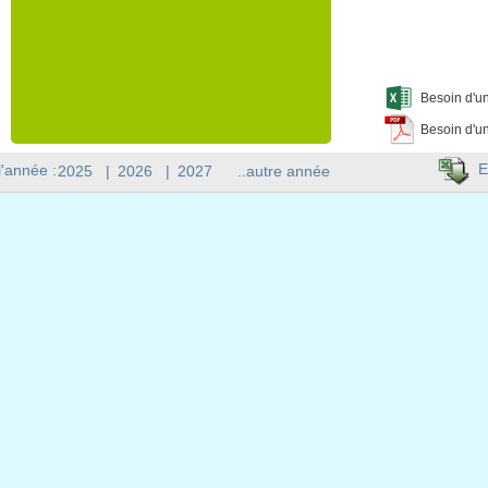
Besoin d'un
Besoin d'un
E
l'année :
2025
|
2026
|
2027
..autre année