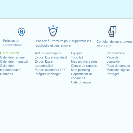
Politique de
Passez à Premium pour supprimer les
Combien de jours ouvrés
confidentialité
publicités et plus encore
en 2026 ?
Calculatrice
API for developers
Équipes
Paramétrage
Calendrier annuel
Export Excel standard
Todo list
Page de
Calendrier mensuel
Export Excel
Mes anniversaires
connexion
Calendrier
personnalisé
Centre de rappels
Page de contact
hebdomadaire
Export calendrier PDF
Mon planning
Mentions légales
Données
Intégrer un widget
L'optimiseur de
Partager
vacances
Café du matin