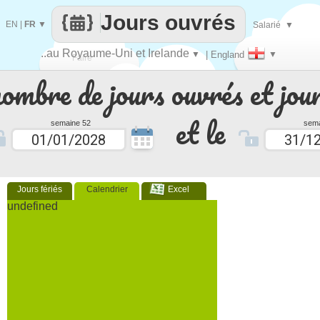
Jours ouvrés
EN
|
FR
▼
Salarié
▼
..au Royaume-Uni et Irelande
▼
| England
▼
Faire
nombre de jours ouvrés et jour
que
et le
semaine 52
sema
Jours fériés
Calendrier
Excel
undefined