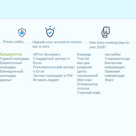
Privacy policy
Upgrade your account to remove
How many working days in
ads & more
year 2026?
Калькулятор
API for developers
Команды
настройки
Годовой календарь
Стандартный экспорт в
Todo list
Страница входа
Ежемесячный
Excel
мои дни
Контактная
календарь
Пользовательский экспорт
рождения
информация
Еженедельный
в Excel
Центр
Правовая
календарь
Экспорт календаря в PDF
напоминаний
информация
данные
Вставить виджет
Мой план
Share
Оптимизатор
отпуска
Утренний кофе