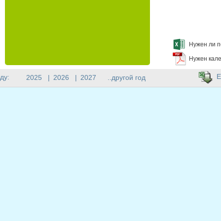
Нужен ли п
Нужен кале
E
ду:
2025
|
2026
|
2027
..другой год