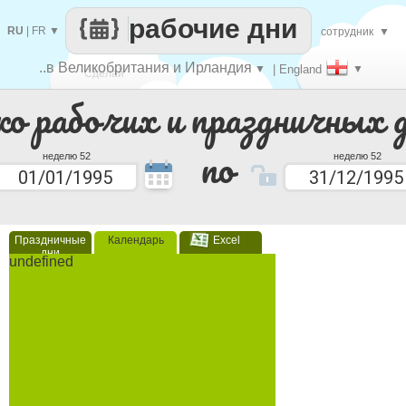
рабочие дни
RU
|
FR
▼
сотрудник
▼
..в Великобритания и Ирландия
▼
| England
▼
Сделай
ко рабочих и праздничных 
каждый
по
неделю 52
неделю 52
Праздничные
Календарь
Excel
дни
undefined