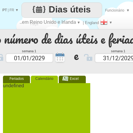
Dias úteis
PT
|
FR
▼
Funcionário
▼
..em Reino Unido e Irlanda
▼
| England
▼
Faça
 número de dias úteis e feria
cada
e
semana 1
semana 1
Feriados
Calendário
Excel
undefined