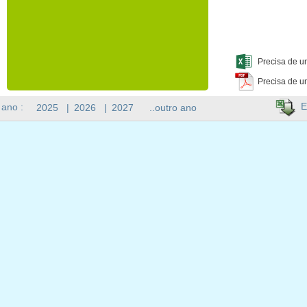
Precisa de u
Precisa de u
E
 ano :
2025
|
2026
|
2027
..outro ano