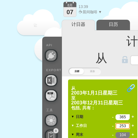
8月
13:39
07
☕
晨间咖啡 ▼
计日器
日历
让
计算
每一天
API
从
EXPORT
分析
添加
从
2003年1月1日星期三
至
2003年12月31日星期三
包括, 共有：
工具
-
+
日期
▼
-
+
工作日
▼
0
-
+
周末
▼