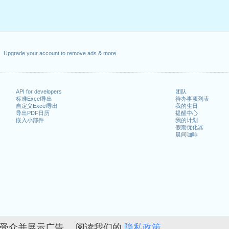
Upgrade your account to remove ads & more
API for developers
团队
标准Excel导出
待办事项列表
自定义Excel导出
我的生日
导出PDF日历
提醒中心
嵌入小部件
我的计划
假期优化器
晨间咖啡
的受众并展示广告。 阅读我们的
隐私政策。