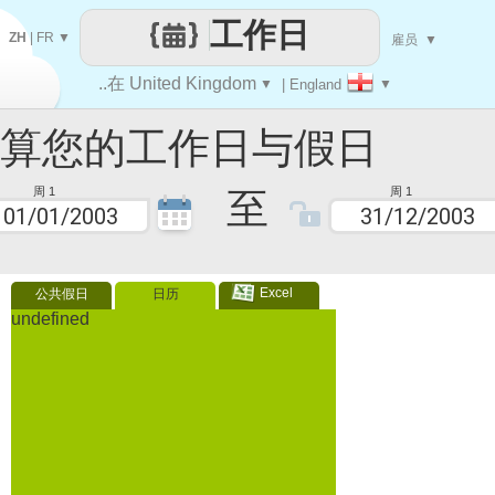
工作日
ZH
|
FR
▼
雇员
▼
..在 United Kingdom
▼
| England
▼
您的工作日与假日
至
周 1
周 1
Excel
公共假日
日历
undefined