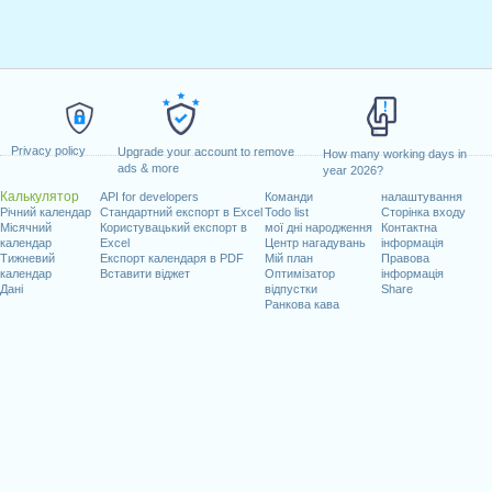
Privacy policy
Upgrade your account to remove
How many working days in
ads & more
year 2026?
Калькулятор
API for developers
Команди
налаштування
Річний календар
Стандартний експорт в Excel
Todo list
Сторінка входу
Місячний
Користувацький експорт в
мої дні народження
Контактна
календар
Excel
Центр нагадувань
інформація
Тижневий
Експорт календаря в PDF
Мій план
Правова
календар
Вставити віджет
Оптимізатор
інформація
Дані
відпустки
Share
Ранкова кава