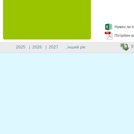
Нужен ли п
Потрібен к
E
2025
|
2026
|
2027
..інший рік