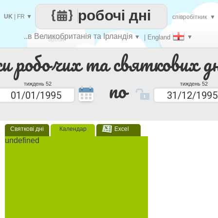
робочі дні
UK
|
FR
▼
співробітник
▼
..в Великобританія та Ірландія
▼
| England
▼
Зроби
ки робочих та святкових дн
кожен
по
тиждень 52
тиждень 52
Святкові дні
Календар
Excel
undefined