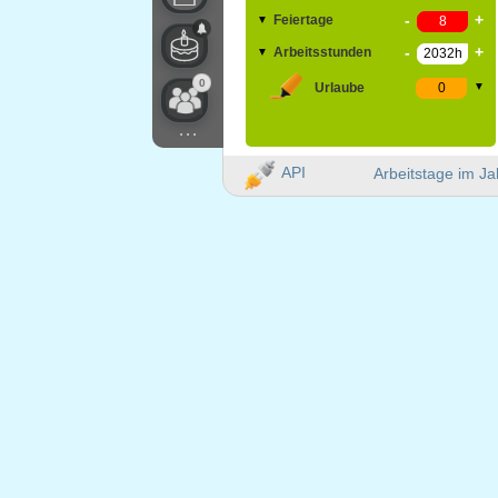
-
+
Feiertage
▼
-
+
Arbeitsstunden
▼
0
Urlaube
▼
...
API
Arbeitstage im Ja