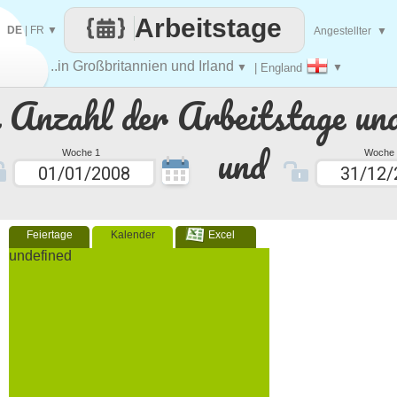
Arbeitstage
DE
|
FR
▼
Angestellter
▼
..in Großbritannien und Irland
▼
| England
▼
e Anzahl der Arbeitstage un
und
Woche 1
Woche 
Feiertage
Kalender
Excel
undefined