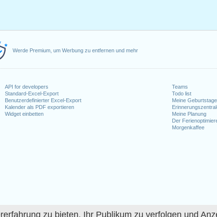
Werde Premium, um Werbung zu entfernen und mehr
API for developers
Teams
Standard-Excel-Export
Todo list
Benutzerdefinierter Excel-Export
Meine Geburtstag
Kalender als PDF exportieren
Erinnerungszentra
Widget einbetten
Meine Planung
Der Ferienoptimier
Morgenkaffee
fahrung zu bieten, Ihr Publikum zu verfolgen und Anze