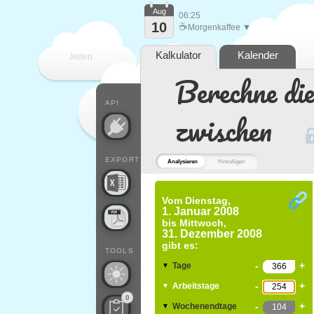
Aug
06:25
10
☕
Morgenkaffee ▼
Kalkulator
Kalender
Jeden
Berechne di
Tag
API
zwischen
EXPORT
Analysieren
Hinzufügen
Vom
Dienstag,
1. Januar 2008
bis
Mittwoch,
31. Dezember 2008
gibt es:
TOOLS
-
+
Tage
▼
-
+
Arbeitstage
▼
0
-
+
Wochenendtage
▼