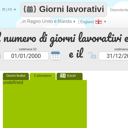
Giorni lavorativi
IT
|
FR
▼
Dipendent
..in Regno Unito e Irlanda
▼
| England
▼
Fai
 numero di giorni lavorativi e
contare
e il
settimana 52
settimana
Giorni festivi
Calendario
Excel
undefined