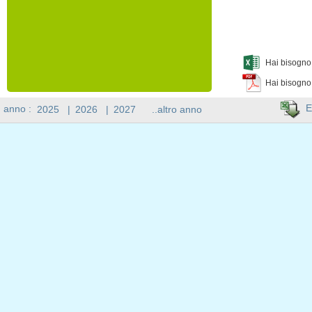
Hai bisogno 
Hai bisogno
E
n anno :
2025
|
2026
|
2027
..altro anno