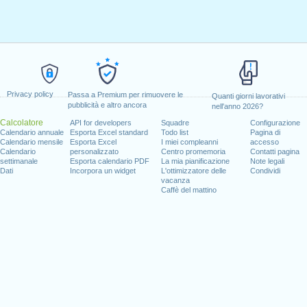
Privacy policy
Passa a Premium per rimuovere le
Quanti giorni lavorativi
pubblicità e altro ancora
nell'anno 2026?
Calcolatore
API for developers
Squadre
Configurazione
Calendario annuale
Esporta Excel standard
Todo list
Pagina di
Calendario mensile
Esporta Excel
I miei compleanni
accesso
Calendario
personalizzato
Centro promemoria
Contatti pagina
settimanale
Esporta calendario PDF
La mia pianificazione
Note legali
Dati
Incorpora un widget
L'ottimizzatore delle
Condividi
vacanza
Caffè del mattino