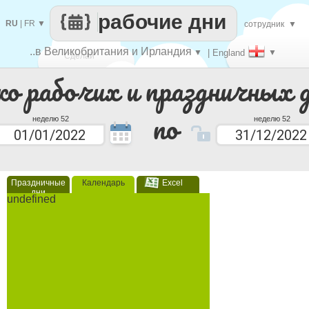
рабочие дни
RU
|
FR
▼
сотрудник
▼
..в Великобритания и Ирландия
▼
| England
▼
Сделай
ко рабочих и праздничных 
каждый
по
неделю 52
неделю 52
Праздничные
Календарь
Excel
дни
undefined