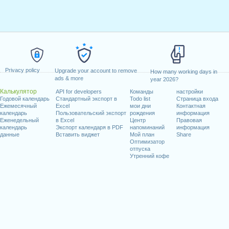
Privacy policy
Upgrade your account to remove
How many working days in
ads & more
year 2026?
Калькулятор
API for developers
Команды
настройки
Годовой календарь
Стандартный экспорт в
Todo list
Страница входа
Ежемесячный
Excel
мои дни
Контактная
календарь
Пользовательский экспорт
рождения
информация
Еженедельный
в Excel
Центр
Правовая
календарь
Экспорт календаря в PDF
напоминаний
информация
данные
Вставить виджет
Мой план
Share
Оптимизатор
отпуска
Утренний кофе