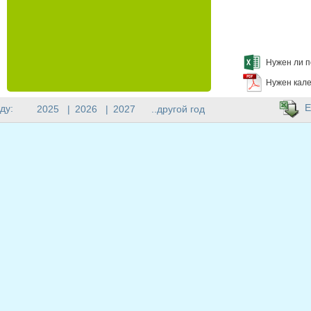
Нужен ли п
Нужен кале
E
ду:
2025
|
2026
|
2027
..другой год